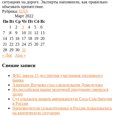
ситуациях на дороге. Эксперты напомнили, как правильно
объезжать препятствие.
Рубрика:
ПДД
Март 2022
Пн
Вт
Ср
Чт
Пт
Сб
Вс
1
2
3
4
5
6
7
8
9
10
11
12
13
14
15
16
17
18
19
20
21
22
23
24
25
26
27
28
29
30
31
« Дек
Апр »
Свежие записи
ФАС завела 15 дел против участников топливного
рынка
Аэропорт Внуково стал совладельцем Домодедово
На российском рынке молочной продукции сменился
лидер
Суд отказался лишать американскую Coca-Cola брендов
в России
Производители сельхозтехники в России пожаловались
на критическую ситуацию