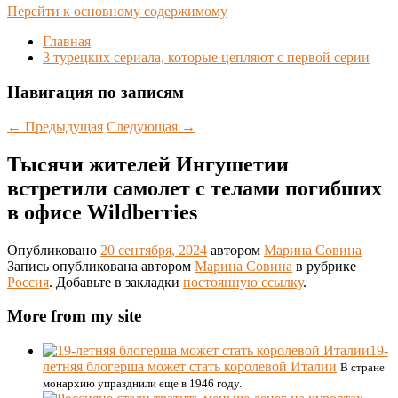
Перейти к основному содержимому
Главная
3 турецких сериала, которые цепляют с первой серии
Навигация по записям
←
Предыдущая
Следующая
→
Тысячи жителей Ингушетии
встретили самолет с телами погибших
в офисе Wildberries
Опубликовано
20 сентября, 2024
автором
Марина Совина
Запись опубликована автором
Марина Совина
в рубрике
Россия
. Добавьте в закладки
постоянную ссылку
.
More from my site
19-
летняя блогерша может стать королевой Италии
В стране
монархию упразднили еще в 1946 году.