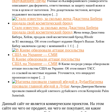
окружающей среды
Ученые из Калифорнийского университета
описывают два фермента, ответственных за защиту нашей кожи и
тела в целом от патогенов. Это деацетилазы гистонов, которые
подавляют воспалительную […]
Стало известно, за сколько жена Джастина Бибера
продала свой косметический бренд
Жена певца Джастина
Бибера, Хейли, продала свой косметический бренд Rhode
за $1 миллиард. Об этом сообщает издание Harper's Bazaar. Хейли
Бибер заключила сделку с компанией e. l. f. […]
В Киеве обворовали атташе посольства
США на Украине — СМИ
В Киеве посреди улицы обворовали
атташе посольства США на Украине. Об этом пишет ТАСС
со ссылкой на местные издания. Уточняется, что инцидент
произошел в парке […]
Нагиева
прозвали главной ябедой в Дубае
Актера Дмитрия Нагиева
прозвали главной ябедой элитного дубайского отеля Kempinski Palm
Jumeirah.
Данный сайт не является коммерческим проектом. На этом
сайте ни чего не продают, ни чего не покупают, ни какие