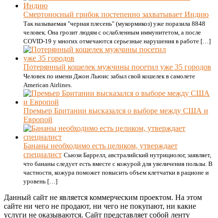
Смертоносный грибок постепенно захватывает Индию
Так называемая "черная плесень" (мукормикоз) уже поразила 8848
человек. Она грозит людям с ослабленным иммунитетом, а после
COVID-19 у многих отмечаются серьезные нарушения в работе […]
Потерянный кошелек мужчины посетил уже 35 городов
Человек по имени Джон Льюис забыл свой кошелек в самолете
American Airlines.
Премьер Британии высказался о выборе между США и
Европой
Бананы необходимо есть целиком, утверждает
специалист
Сьюзи Баррелл, австралийский нутрициолог, заявляет,
что бананы следует есть вместе с кожурой для увеличения пользы. В
частности, кожура поможет повысить объем клетчатки в рационе и
уровень […]
Данный сайт не является коммерческим проектом. На этом
сайте ни чего не продают, ни чего не покупают, ни какие
услуги не оказываются. Сайт представляет собой ленту