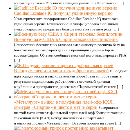
жилья оценил член Российской гильдии риелторов Константин […]
Cadillac Escalade IQ получил удлиненную версию
У электрического внедорожника Cadillac Escalade IQ появилась
удлиненная версия. Технически она унифицирована с обычным
электрокаром, но предлагает больше места на третьем ряду […]
Военную базу США в Сирии атаковал беспилотник
Неизвестный беспилотник атаковал американскую военную базу на
богатом нефтью месторождении в провинции Дейр-эз-Зор на
востоке Сирии. Об этом сообщает местный источник, передает РИА
[…]
В Госдуме решили защитить доброе имя врачей
В Госдуме
идет юридическая и законодательная проработка вопроса защиты
репутации медицинских работников от оголтелой критики
в публичном пространстве, рассказал «Парламентской газете» […]
«Металлург» вышел в полуфинал плей-офф КХЛ,
обыграв «Спартак» в шестом матче серии
Завершился
шестой матч четвертьфинальной серии плей-офф Континентальной
хоккейной лиги (КХЛ) между московским «Спартаком»
и магнитогорским «Металлургом». Встреча прошла на арене […]